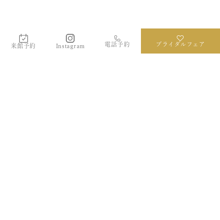
電話予約
ブライダルフェア
Instagram
来館予約
和歌山マリーナシティホテル
〒641-0014
和歌山県和歌山市毛見1517番地
073-448-1125