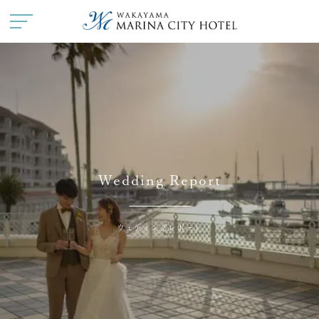
施設紹介
― 挙式会場
― 宴会会場
お料理
ドレス・和装
Wedding Report
フェア
プラン
はじめての方へ
ご成約の方へ
ウェディングレポート
ご列席の方へ
ウエディングレポート
お知らせ・イベント
来館予約
資料請求
アクセス
よくある質問
お問い合わせ